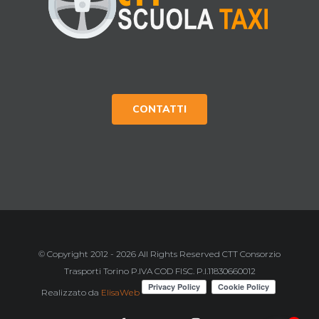
CONTATTI
© Copyright 2012 -
2026 All Rights Reserved CTT Consorzio
Trasporti Torino P.IVA COD FISC. P.I.11830660012
Realizzato da
ElisaWeb